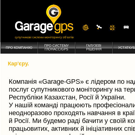
ПРО СИСТЕМУ
ГАЛУЗЕВІ
ПРО КОМПАНІЮ
УСТАТКУ
ГЛОНАСС/GPS
РІШЕННЯ
Кар'єру.
Компанія «Garage-GPS» є лідером по н
послуг супутникового моніторингу на тер
Республіки Казахстан, Росії й України.
У нашій команді працюють професіонали,
неодноразово проходять навчання в кра
й Росії. Ми будемо раді бачити у своїй ко
працьовитих, активних й ініціативних спі