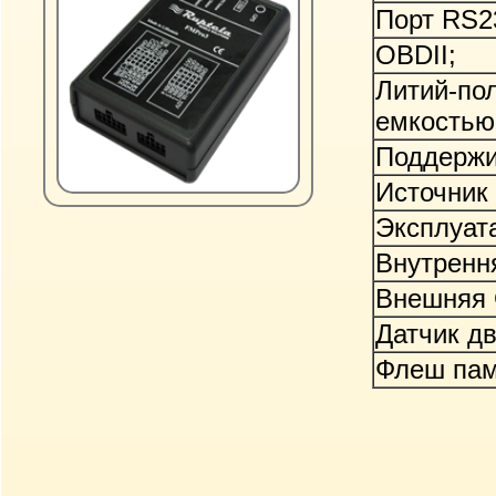
Порт RS2
OBDII;
Литий-по
емкостью 
Поддержи
Источник
Эксплуата
Внутренн
Внешняя 
Датчик д
Флеш пам