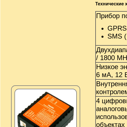
Технические 
Прибор п
GPRS c
SMS ( 
Двухдиап
/ 1800 MH
Низкое э
6 мА, 12 
Внутренн
контролем
4 цифров
аналогов
использо
объектах