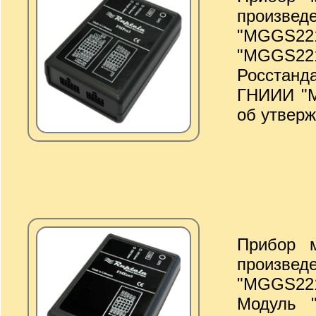
произвед
"MGGS221
"MGGS2
Росстанд
ГНИИИ "М
об утверж
Прибор 
произвед
"MGGS221
Модуль 