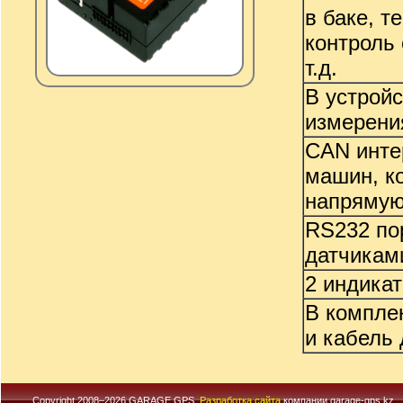
в баке, т
контроль 
т.д.
В устройс
измерени
CAN инте
машин, к
напрямую
RS232 по
датчиками
2 индикато
В комплек
и кабель
Copyright 2008–2026 GARAGE GPS.
Разработка сайта
компании garage-gps.kz